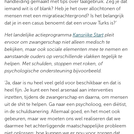
handleiding gemaakt met tips over taalgebruik. Zeg je dat
iemand wit is of blank? Heb je het over allochtonen of
mensen met een migratieachtergrond? Is het belangrijk
dat je in een casus benoemt dat een vrouw Turks is?’
Het landelijke actieprogramma
Kansrijke Start
pleit
ervoor om zwangerschap niet alleen medisch te
bekijken, maar ook sociale elementen mee te nemen en
aanstaande ouders op verschillende vlakken tegelijk te
helpen. Met schulden, stoppen met roken, of
psychologische ondersteuning bijvoorbeeld.
‘Ja, daar is nu heel veel geld voor beschikbaar en dat is
heel fijn. Je kunt een heel arsenaal aan interventies
inzetten, tijdens de zwangerschap en daarna, om mensen
uit de shit te helpen. Ga naar een psycholoog, een diëtist,
in de schuldsanering. Allemaal goed, en het moet ook
gebeuren, maar we moeten ons wel realiseren dat we
daarmee het achterliggende maatschappelijke probleem
niet oplossen: hoe kunnen we er nou voor zorgen dat