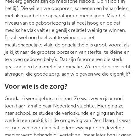
heel erg gericht zijn op medische risico’s. Op risico’s in
het lijf. Die willen we opsporen, screenen en behandelen,
met alsmaar betere apparatuur en medicijnen. Maar het
niveau van de geboortezorg is al heel hoog en op dat
medische vlak valt er eigenlijk relatief weinig te winnen.
Er valt wel nog heel wat te winnen op het
maatschappelijke vlak: de ongelijkheid is groot, vooral als
je kijkt naar de grootste oorzaken van sterfte: te kleine en
te vroeg geboren baby’s. Dat zijn fenomenen die sterk
geassocieerd zijn met discriminatie. We moeten ons echt
afvragen: die goede zorg, aan wie geven we die eigenlijk?’
Voor wie is de zorg?
Goodarzi werd geboren in Iran. Ze was zeven jaar oud
toen haar familie naar Nederland vluchtte. Hier ging ze
naar school, ze studeerde verloskunde en ging aan het
werk in een praktijk in de omgeving van Den Haag. ‘Ik was
er toen van overtuigd dat iedere zwangere op dezelfde
manier werd behandeld,’ vertelt ze, ‘maar later ben ik gaan