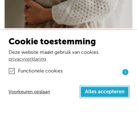
Cookie toestemming
Wetenschappelijk artikel: Hoe vaak gebruiken
vrouwen zorg na de bevalling in Nederland, en
Deze website maakt gebruik van cookies.
wat zijn de redenen hiervoor.
privacyverklaring
Meer lezen
Functionele cookies
i
Wetenschappelijk artikel: Professionele waarden en ideolog
Alles accepteren
Voorkeuren opslaan