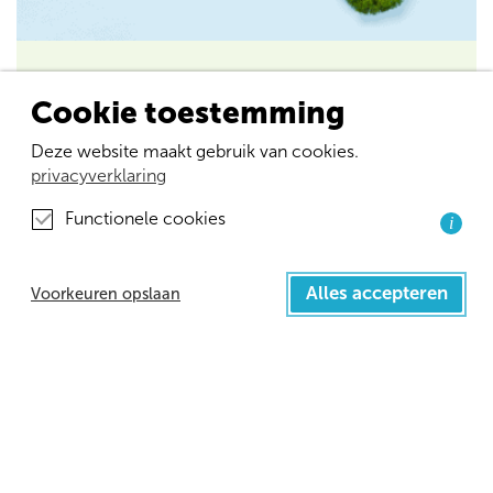
Wat kan ik doen voor een duurzame bevalling?
Cookie toestemming
Meer lezen
Deze website maakt gebruik van cookies.
privacyverklaring
Wetenschappelijk artikel: Minder thuisbevallingen en meer bl
Functionele cookies
i
Alles accepteren
Voorkeuren opslaan