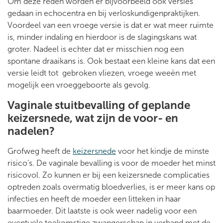
Om deze reden worden er bijvoorbeeld ook versies
gedaan in echocentra en bij verloskundigenpraktijken.
Voordeel van een vroege versie is dat er wat meer ruimte
is, minder indaling en hierdoor is de slagingskans wat
groter. Nadeel is echter dat er misschien nog een
spontane draaikans is. Ook bestaat een kleine kans dat een
versie leidt tot gebroken vliezen, vroege weeën met
mogelijk een vroeggeboorte als gevolg.
Vaginale stuitbevalling of geplande
keizersnede, wat zijn de voor- en
nadelen?
Grofweg heeft de
keizersnede
voor het kindje de minste
risico’s. De vaginale bevalling is voor de moeder het minst
risicovol. Zo kunnen er bij een keizersnede complicaties
optreden zoals overmatig bloedverlies, is er meer kans op
infecties en heeft de moeder een litteken in haar
baarmoeder. Dit laatste is ook weer nadelig voor een
eventuele toekomstige zwangerschap in verband met de