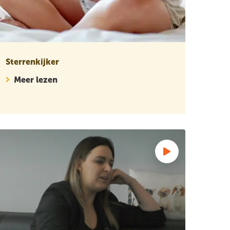
Sterrenkijker
Meer lezen
 hiervoor.
goed moeten voorbereiden op gesprekken
rvaringsverhaal: Jill vraagt zich af waarom we niet mogen uits