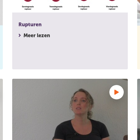
Rupturen
Meer lezen
wen zorg na de bevalling in Nederland, en wat zijn de redenen
Ervaringsverhaal: Dana vindt dat verloskundigen zich 
E