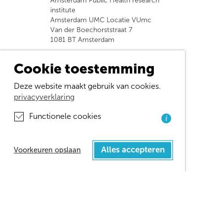
Amsterdam Public Health research
institute
Amsterdam UMC Locatie VUmc
Van der Boechorststraat 7
1081 BT Amsterdam
Afdeling Eerstelijnsgeneeskunde en
Cookie toestemming
Langdurige Zorg
Universitair Medisch Centrum Groningen
Deze website maakt gebruik van cookies.
Oostersingel ingang 47 gebouw 50 2e
privacyverklaring
verdieping
Postbus 196 9700 AD Groningen
Functionele cookies
huispostcode FA21
i
info@childbirthnetwork.nl
Alles accepteren
Voorkeuren opslaan