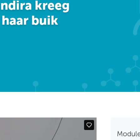
Indira kreeg
haar buik
Module