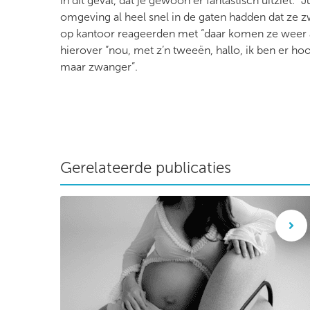
in dit geval, dat je gewoon er fantastisch uitziet.”
omgeving al heel snel in de gaten hadden dat ze 
op kantoor reageerden met “daar komen ze weer a
hierover “nou, met z’n tweeën, hallo, ik ben er hoo
maar zwanger”.
Gerelateerde publicaties
Wetenschappelijk artikel: Vooroordelen in de geb