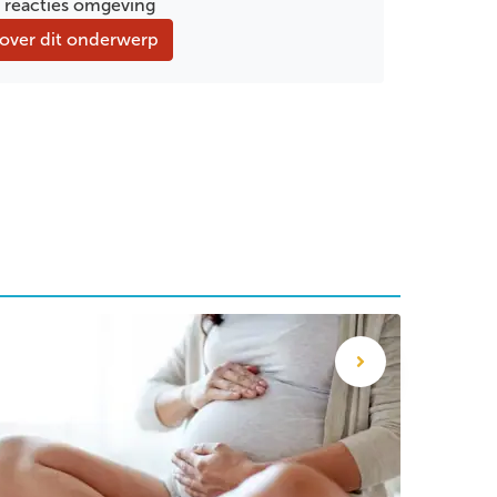
 reacties omgeving
over dit onderwerp
terrenkijker