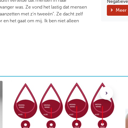
 Judith vertelde dat mensen in haar
Negatieve
zwanger was. Ze vond het lastig dat mensen
Meer 
anzetten met z’n tweeën”. Ze dacht zelf
r en het gaat om mij. Ik ben niet alleen
oortezorg
Rupturen
S