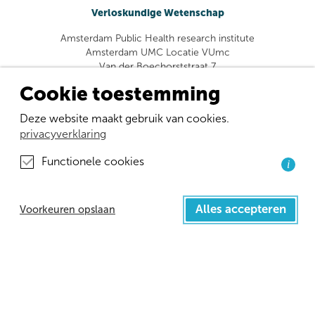
Verloskundige Wetenschap
Amsterdam Public Health research institute
Amsterdam UMC Locatie VUmc
Van der Boechorststraat 7
1081 BT Amsterdam
Cookie toestemming
Afdeling Eerstelijnsgeneeskunde en Langdurige Zorg
Deze website maakt gebruik van cookies.
Universitair Medisch Centrum Groningen
privacyverklaring
Oostersingel ingang 47 gebouw 50 2e verdieping
Postbus 196 9700 AD Groningen huispostcode FA21
Functionele cookies
i
info@childbirthnetwork.nl
Alles accepteren
Voorkeuren opslaan
Facebook
Instagram
LinkedIn
Twitter
YouTube