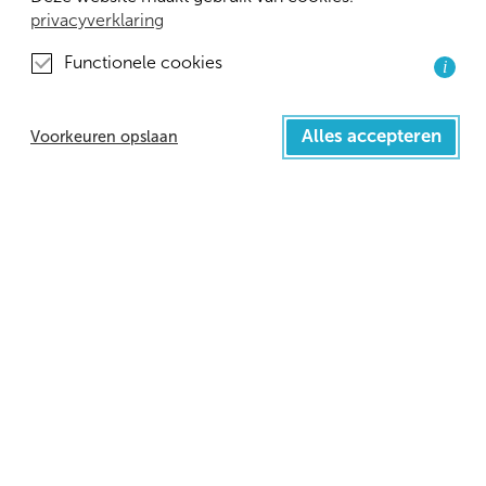
Disclaimer
privacyverklaring
Privacybeleid
Functionele cookies
i
Verloskundige Wetenschap
Alles accepteren
Voorkeuren opslaan
Amsterdam Public Health research institute
Amsterdam UMC Locatie VUmc
Van der Boechorststraat 7
1081 BT Amsterdam
Afdeling Eerstelijnsgeneeskunde en Langdurige Zorg
Universitair Medisch Centrum Groningen
Oostersingel ingang 47 gebouw 50 2e verdieping
Postbus 196 9700 AD Groningen huispostcode FA21
info@childbirthnetwork.nl