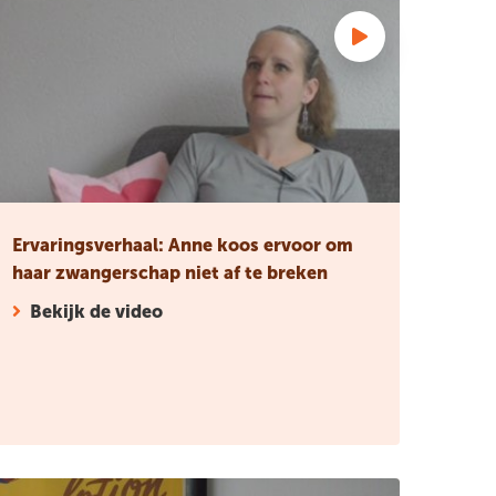
nctie
rvaringsverhaal: Anne koos ervoor om haar zwangerschap niet 
Ervaringsverhaal: Anne koos ervoor om
haar zwangerschap niet af te breken
Bekijk de video
aren
rvaringsverhaal: Judith voelde zich veilig na een goede echo; 