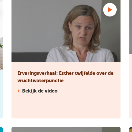
orgt niet voor betere ontwikkeling jonge kind
Ervaringsverhaal: Esther twijfelde over de vruchtwaterpu
E
Ervaringsverhaal: Esther twijfelde over de
vruchtwaterpunctie
Bekijk de video
ijken 2021
Ervaringsverhaal: Esther heeft een echo als onprettig erv
E