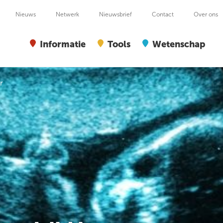
Nieuws
Netwerk
Nieuwsbrief
Contact
Over ons
Informatie
Tools
Wetenschap
r