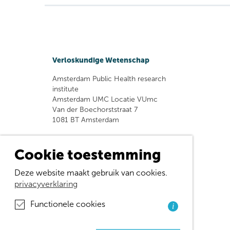
Verloskundige Wetenschap
Amsterdam Public Health research
institute
Amsterdam UMC Locatie VUmc
Van der Boechorststraat 7
1081 BT Amsterdam
Afdeling Eerstelijnsgeneeskunde en
Langdurige Zorg
Cookie toestemming
Universitair Medisch Centrum Groningen
Oostersingel ingang 47 gebouw 50 2e
Deze website maakt gebruik van cookies.
verdieping
privacyverklaring
Postbus 196 9700 AD Groningen
huispostcode FA21
Functionele cookies
i
info@childbirthnetwork.nl