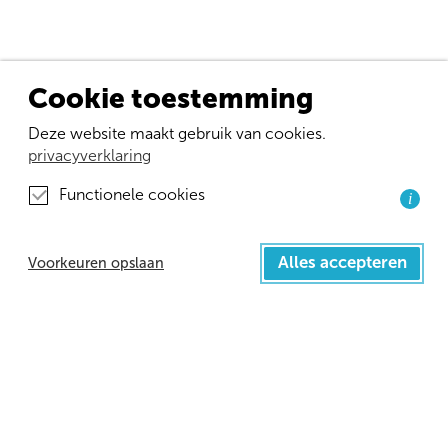
Cookie toestemming
Informatie
Deze website maakt gebruik van cookies.
Tools
privacyverklaring
Wetenschap
Functionele cookies
i
Nieuws
Alles accepteren
Over ons
Voorkeuren opslaan
Nieuwsbrief
Contact
Disclaimer
Privacybeleid
Verloskundige Wetenschap