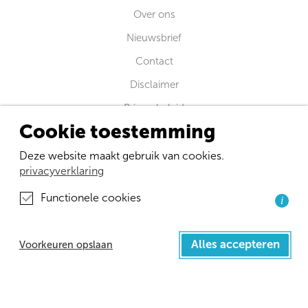
Over ons
Nieuwsbrief
Contact
Disclaimer
Privacybeleid
Cookie toestemming
Verloskundige Wetenschap
Deze website maakt gebruik van cookies.
Amsterdam Public Health research institute
privacyverklaring
Amsterdam UMC Locatie VUmc
Van der Boechorststraat 7
Functionele cookies
i
1081 BT Amsterdam
Afdeling Eerstelijnsgeneeskunde en Langdurige Zorg
Alles accepteren
Voorkeuren opslaan
Universitair Medisch Centrum Groningen
Oostersingel ingang 47 gebouw 50 2e verdieping
Postbus 196 9700 AD Groningen huispostcode FA21
info@childbirthnetwork.nl