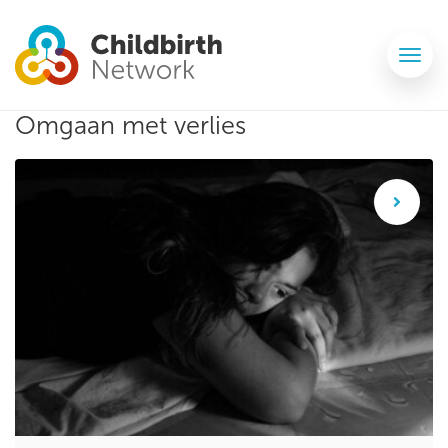
Omgaan met verlies
Een miskraam, hoe ga je hiermee om?