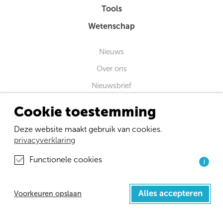
Tools
Wetenschap
Nieuws
Over ons
Nieuwsbrief
Contact
Cookie toestemming
Disclaimer
Deze website maakt gebruik van cookies.
Privacybeleid
privacyverklaring
Functionele cookies
Verloskundige Wetenschap
i
Amsterdam Public Health research institute
Amsterdam UMC Locatie VUmc
Alles accepteren
Voorkeuren opslaan
Van der Boechorststraat 7
1081 BT Amsterdam