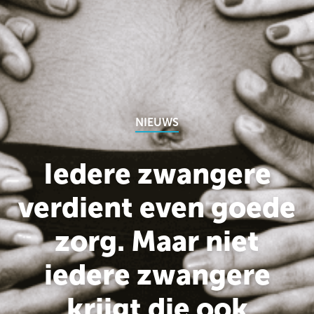
NIEUWS
Iedere zwangere
verdient even goede
zorg. Maar niet
iedere zwangere
krijgt die ook